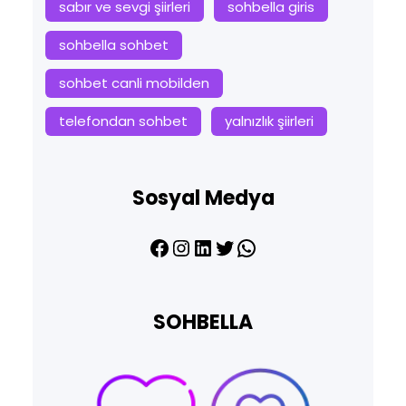
sabır ve sevgi şiirleri
sohbella giris
sohbella sohbet
sohbet canli mobilden
telefondan sohbet
yalnızlık şiirleri
Sosyal Medya
Facebook
Instagram
LinkedIn
Twitter
WhatsApp
SOHBELLA