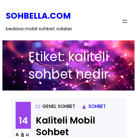
İçeriğe
SOHBELLA.COM
geç
bedava mobil sohbet odaları
Etiket:
kaliteli
sohbet nedir
GENEL SOHBET
SOHBET
Kaliteli Mobil
14
Sohbet
Ağu