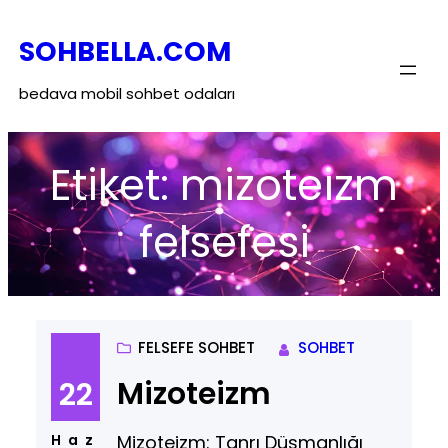
İçeriğe
SOHBELLA.COM
geç
bedava mobil sohbet odaları
Etiket:
mizoteizm
felsefesi
FELSEFE SOHBET
SOHBET
Mizoteizm
22
Mizoteizm: Tanrı Düşmanlığı
Haz