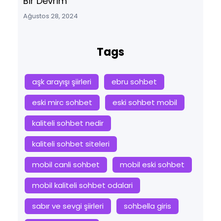
Bir Devrim
Ağustos 28, 2024
Tags
aşk arayışı şiirleri
ebru sohbet
eski mirc sohbet
eski sohbet mobil
kaliteli sohbet nedir
kaliteli sohbet siteleri
mobil canli sohbet
mobil eski sohbet
mobil kaliteli sohbet odalari
sabır ve sevgi şiirleri
sohbella giris