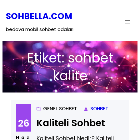
İçeriğe
SOHBELLA.COM
geç
bedava mobil sohbet odaları
Etiket:
sohbet
kalite
GENEL SOHBET
SOHBET
Kaliteli Sohbet
26
Kaliteli Sohbet Nedir? Kaliteli
Haz