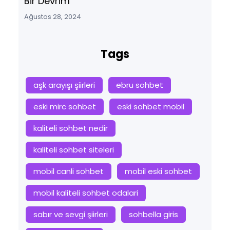
Bir Devrim
Ağustos 28, 2024
Tags
aşk arayışı şiirleri
ebru sohbet
eski mirc sohbet
eski sohbet mobil
kaliteli sohbet nedir
kaliteli sohbet siteleri
mobil canli sohbet
mobil eski sohbet
mobil kaliteli sohbet odalari
sabır ve sevgi şiirleri
sohbella giris